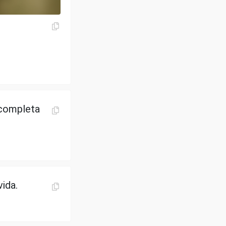
 completa
vida.