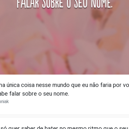
ma única coisa nesse mundo que eu não faria por v
be falar sobre o seu nome.
pniak
só quer saber de bater no mesmo ritmo que o seu.