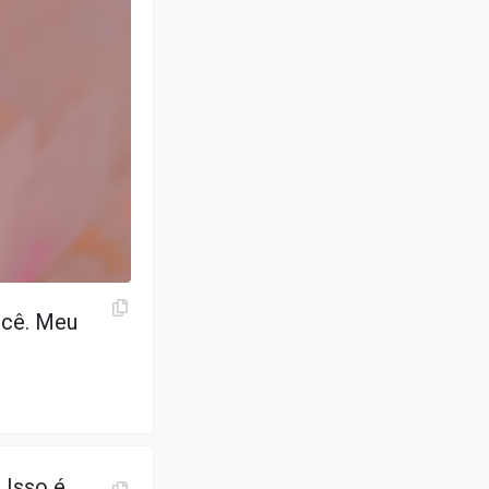
ocê. Meu
 Isso é