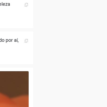
eleza
o por aí,