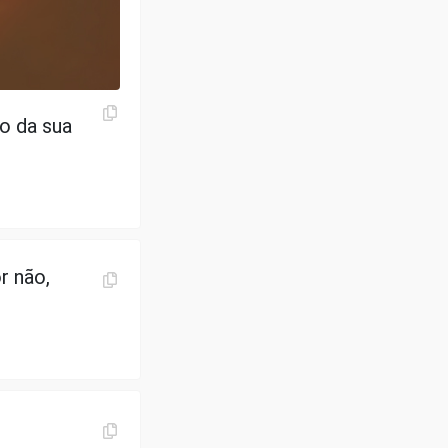
o da sua
r não,