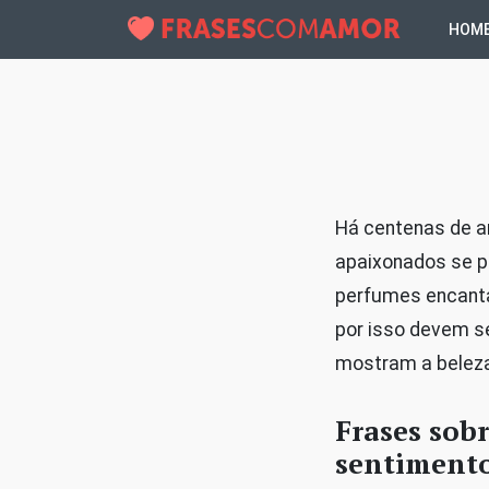
HOM
Há centenas de an
apaixonados se p
perfumes encant
por isso devem se
mostram a beleza
Frases sob
sentiment