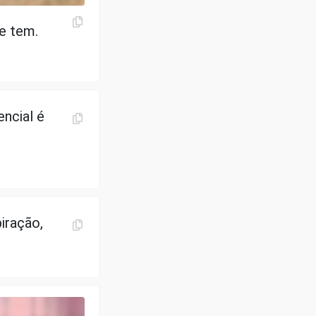
e tem.
ncial é
iração,