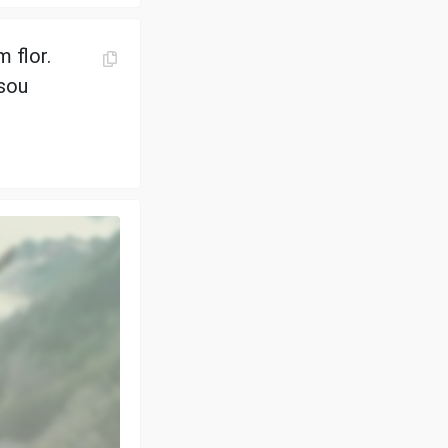
 flor.
 sou