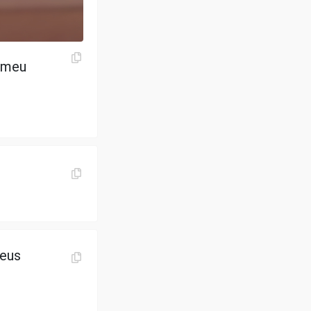
é meu
meus