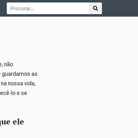
, não
de guardamos as
na nossa vida,
ecê-lo e se
que ele