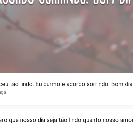
eu tão lindo. Eu durmo e acordo sorrindo. Bom dia
nça
ro que nosso dia seja tão lindo quanto nosso amor