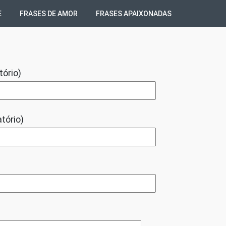
E
FRASES DE AMOR
FRASES APAIXONADAS
tório)
tório)